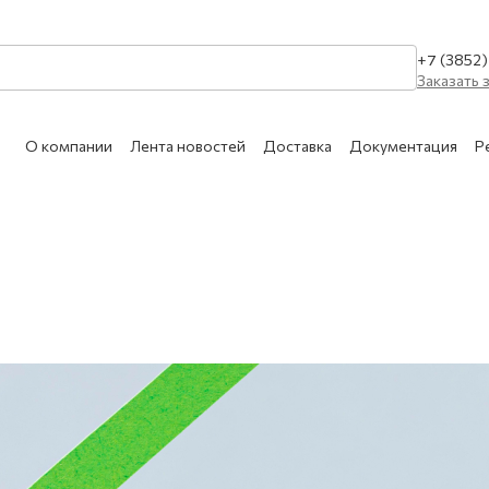
+7 (3852
Заказать 
О компании
Лента новостей
Доставка
Документация
Р
КАТАЛОГ УСЛУГ
Очистка сухим льдом 
МЕДИЦИНСКИЕ
Сухой лёд
АЗЫ
Ремонт и техническое
Обслуживание сосудо
АЗОВЫЕ СМЕСИ
Обслуживание медици
ПИЩЕВЫЕ