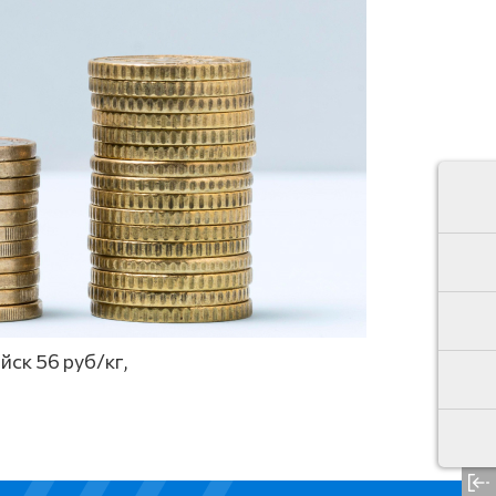
йск 56 руб/кг,
свер