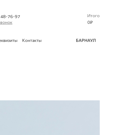
Итого
) 48-76-97
звонок
0
₽
еквизиты
Контакты
БАРНАУЛ
(Криобластинг)
 освидетельствование баллонов
в
нской техники