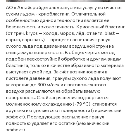
АО « Алтайсройдеталь» запустила услугу по очистке
сухим льдом - криобластинг. Отличительной
особенностью данной технологии является ее
безопасность и экологичность. Криогенный бластинг
(от греч. kryos — холод, мороз, лёд, от англ. blast —
взрыв, взрывать) — процесс нагнетания гранул
сухого льда под давлением воздушной струи на
очищаемую поверхность. В общих чертах метод
подобен пескоструйной обработке и другим видам
бластинга, только в качестве абразивного материала
выступает сухой лед. За счёт возникновения в
пистолете давления, гранулы сухого льда получают
ускорение до 300 м/сек и с потоком сжатого
воздуха распыляются на обрабатываемую
поверхность. Слой загрязнения подвергается
молниеносному охлаждению (-79 °C), становится
хрупким и отделяется от поверхности (термический
эффект). Последующее распыление гранул
полностью удаляет его остатки (механический
эффект).