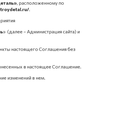
еталь»
, расположенному по
stroydetal.ru/
.
приятия
ль
» (далее – Администрация сайта) и
пункты настоящего Соглашения без
 внесенных в настоящее Соглашение.
ие изменений в нем.