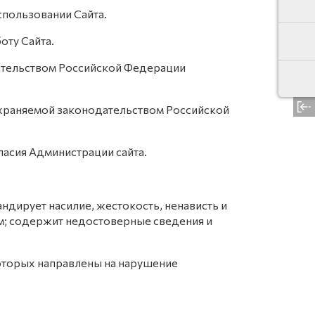
спользовании Сайта.
оту Сайта.
ательством Российской Федерации
свер
охраняемой законодательством Российской
ласия Администрации сайта.
андирует насилие, жестокость, ненависть и
м; содержит недостоверные сведения и
которых направлены на нарушение