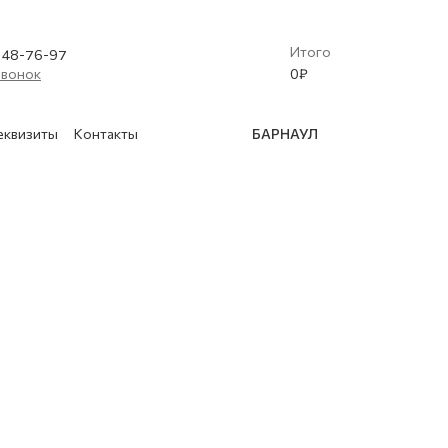
Итого
) 48-76-97
звонок
0
₽
еквизиты
Контакты
БАРНАУЛ
(Криобластинг)
 освидетельствование баллонов
в
нской техники