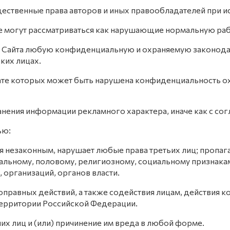
ественные права авторов и иных правообладателей при и
ые могут рассматриваться как нарушающие нормальную раб
ием Сайта любую конфиденциальную и охраняемую законод
ких лицах.
ьтате которых может быть нарушена конфиденциальность 
ранения информации рекламного характера, иначе как с сог
ью:
ется незаконным, нарушает любые права третьих лиц; пропаг
альному, половому, религиозному, социальному признака
 организаций, органов власти.
оправных действий, а также содействия лицам, действия 
территории Российской Федерации.
них лиц и (или) причинение им вреда в любой форме.