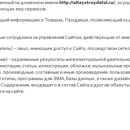
оженный на доменном имени
http://altaystroydetal.ru/
, осу
ующих ему сервисов.
жащий информацию о Товарах, Продавце, позволяющий осущ
ные сотрудники на управления Сайтом, действующие от име
ватель) – лицо, имеющее доступ к Сайту, посредством сет
ние) - охраняемые результаты интеллектуальной деятельно
ннотации, статьи, иллюстрации, обложки, музыкальные про
, производные, составные и иные произведения, пользов
готипы, программы для ЭВМ, базы данных, а также дизайн
о Содержания
,
входящего в состав Сайта и другие объекты
я на сайте.