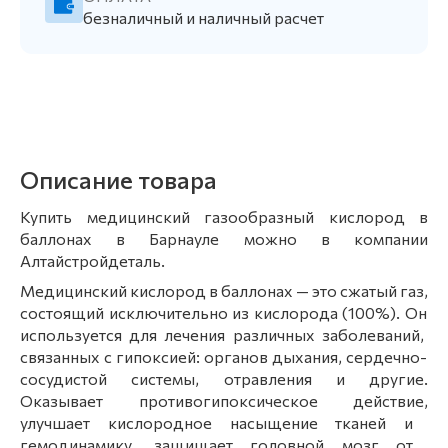
безналичный и наличный расчет
Описание товара
Купить медицинский газообразный кислород в
баллонах в Барнауле можно в компании
Алтайстройдеталь.
Медицинский
кислород
в
баллонах
— это
сжатый
газ,
состоящий
исключительно
из
кислорода
(100%).
Он
используется
для
лечения
различных
заболеваний,
связанных
с
гипоксией:
органов
дыхания,
сердечно-
сосудистой
системы,
отравления
и
другие.
Оказывает
противогипоксическое
действие,
улучшает
кислородное
насыщение
тканей
и
гемодинамику,
защищает
головной
мозг
от