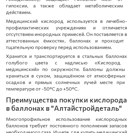
гипоксии,
а
также
обладает
метаболическим
действием.
Медицинский
кислород
используется
в
лечебно-
профилактических
учреждениях
и
отличается
отсутствием
инородных
примесей.
Он
поставляется
в
аттестованных
ёмкостях, баллонах
и
проходит
тщательную
проверку
перед
использованием.
Х
ранится
и
транспортируется
в
стальных
баллонах
голубого
цвета
с
надписью
«Кислород
медицинский»
по
окружности.
Баллоны
должны
храниться
в
сухом,
защищённом
от
атмосферных
осадков
и
прямых
солнечных
лучей
месте
при
температуре
от
-50°C
до
+50°C.
Преимущества покупки кислорода
в баллонах в "Алтайстройдеталь"
Многопрофильное использование кислородных
баллонов требует постоянного пополнения запасов
необходимого газа. Ищете, где купить медицинский